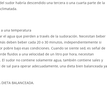
del sudor habría descendido una tercera o una cuarta parte de la
aclimatada.
e a una temperatura
r el agua que pierden a través de la sudoración. Necesitan beber
Además deben beber cada 20 o 30 minutos, independientemente si
or pobre bajo esas condiciones. Cuando se siente sed, es señal de
erde fluidos a una velocidad de un litro por hora, necesitan
a. El sudor no contiene solamente agua, también contiene sales y
dad de sal para operar adecuadamente, una dieta bien balanceada y
 DIETA BALANCEADA.