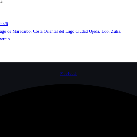
da.
 2026
Lago de Maracaibo, Costa Oriental del Lago Ciudad Ojeda, Edo. Zulia.
mercio
Facebook