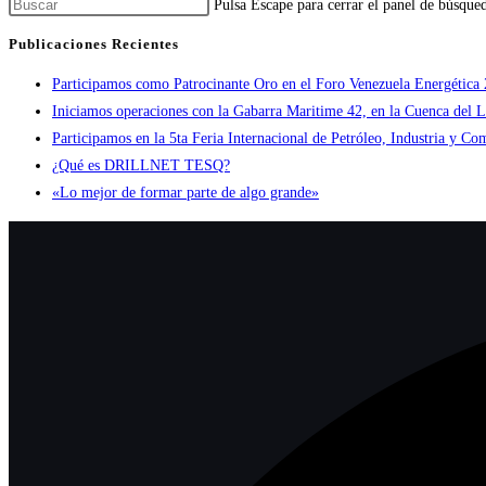
Pulsa Escape para cerrar el panel de búsque
Publicaciones Recientes
Participamos como Patrocinante Oro en el Foro Venezuela Energética
Iniciamos operaciones con la Gabarra Maritime 42, en la Cuenca del 
Participamos en la 5ta Feria Internacional de Petróleo, Industria y Co
¿Qué es DRILLNET TESQ?
«Lo mejor de formar parte de algo grande»