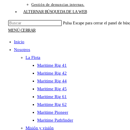
Gestión de denuncias internas.
ALTERNAR BÚSQUEDA DE LA WEB
Pulsa Escape para cerrar el panel de bús
MENÚ
CERRAR
Inicio
Nosotros
La Flota
Maritime Rig 41
Maritime Rig 42
Maritime Rig 44
Maritime Rig 45
Maritime Rig 61
Maritime Rig 62
Maritime Pioneer
Maritime Pathfinder
Misión y visión