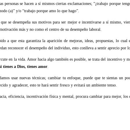
las personas se hacen a sí mismos ciertas exclamaciones; “¡trabajo porque tengo
modo (a)” y/o “trabajo porque amo lo que hago”.
l que se desempeña sus motivos para ser mejor e incentivarse a sí mismo, vien
 motivación más y no como el centro de su desempeño laboral.
ebido a que esta garantiza la aparición de mejoras, ideas, propuestas, lo cual
edan reconocer el desempeño del individuo, esto conlleva a sentir aprecio por l
cute en la vida. Amor hacia algo también es posible, se trata del incentivo y m
i tienes a Dios, tienes amor
.
damos usar nuevas técnicas; cambiar tu enfoque, puede que te sientas un po
cido y agradecer, esto te hará sentir fresco y evitará un ambiente tenso.
acia, eficiencia, incentivación física y mental, procura cambiar para mejor, los