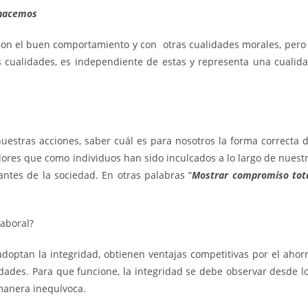
 hacemos
con el buen comportamiento y con otras cualidades morales, pero
s cualidades, es independiente de estas y representa una cualid
uestras acciones, saber cuál es para nosotros la forma correcta 
lores que como individuos han sido inculcados a lo largo de nuest
ntes de la sociedad. En otras palabras “
Mostrar compromiso tot
Laboral?
adoptan la integridad, obtienen ventajas competitivas por el ahor
edades. Para que funcione, la integridad se debe observar desde l
manera inequívoca.